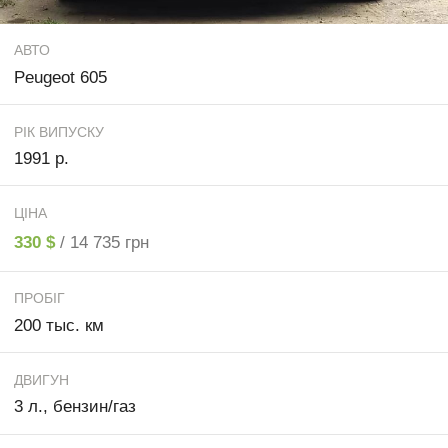
АВТО
Peugeot 605
РІК ВИПУСКУ
1991 р.
ЦІНА
330 $
/ 14 735 грн
ПРОБІГ
200 тыс. км
ДВИГУН
3 л., бензин/газ