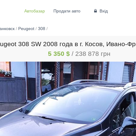
Автобазар
Продати авто
Вхід
анковск
/
Peugeot
/
308
/
geot 308 SW 2008 года в г. Косов, Ивано-Ф
5 350 $
/ 238 878 грн