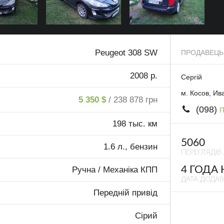
Peugeot 308 SW
ПРОДАВЕЦЬ
2008 р.
Сергій
м. Косов, Ив
5 350 $
/ 238 878 грн
(098)
П
198 тыс. км
5060
1.6 л., бензин
ПЕРЕГЛЯДІВ
4 ГОДА
Ручна / Механіка КПП
ДАТА ДОДА
Передній привід
Сірий