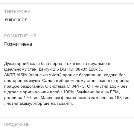
ТИП КУЗОВА
Універсал
РОЗМИТНЕННЯ
Розмитнена
Дуже гарний колір біла перла. Технічно та візуально в
ідеальному стані Двигун 1.6 Blu HDI 88кВт, 120к.с.,
АКПП AISIN (японська якість) працює бездоганно, ходова без
посторонніх звуків. Салон в збереженому стані, вся електроніка
працює бездоганно. Є система СТАРТ-СТОП.Чистий 15рік без
підкрасів оригінальний пробіг 100%. Замінено ремінь ГРМ,
роліки на 170 тис. Масло всі фільтра помпа замінені на 183 тис
. новий акамулятор ще на гарантії.
ПРОДАВЕЦЬ