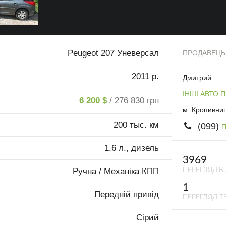
Peugeot 207 Уневерсал
ПРОДАВЕЦЬ
2011 р.
Дмитрий
ІНШІ АВТО 
6 200 $
/ 276 830 грн
м. Кропивни
200 тыс. км
(099)
П
1.6 л., дизель
3969
ПЕРЕГЛЯДІВ
Ручна / Механіка КПП
1
Передній привід
ПЕРЕГЛЯД ТЕ
Сірий