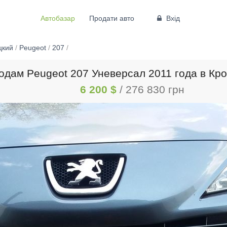
Автобазар
Продати авто
Вхід
цкий
/
Peugeot
/
207
/
одам Peugeot 207 Уневерсал 2011 года в Кр
6 200 $
/ 276 830 грн