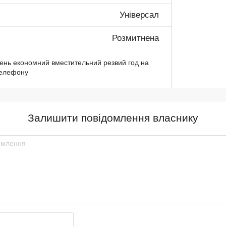
Універсал
Розмитнена
ень економний вместительний резвий год на
телефону
Залишити повідомлення власнику