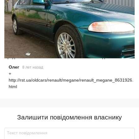
Предлагаю обмен на
Honda Civic 1994г.
с моей доплатой
Олег
8 лет назад
+
http://rst.ua/oldcars/renault/megane/renault_megane_8631926.
html
Залишити повідомлення власнику