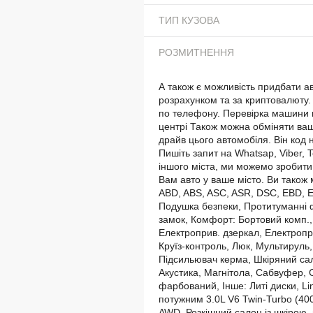
ТИП КУЗОВА
РОЗМИТНЕННЯ
А також є можливість придбати ав
розрахунком та за криптовалюту. 
по телефону. Перевірка машини
центрі Також можна обміняти ва
драйв цього автомобіля. Він код
Пишіть запит на Whatsap, Viber, 
іншого міста, ми можемо зробити
Вам авто у ваше місто. Ви також 
ABD, ABS, ASC, ASR, DSC, EBD, E
Подушка безпеки, Протитуманні 
замок, Комфорт: Бортовий комп., 
Електроприв. дзеркал, Електропри
Круїз-контроль, Люк, Мультируль, П
Підсильювач керма, Шкіряний са
Акустика, Магнітола, Сабвуфер, С
фарбований, Інше: Литі диски, Li
потужним 3.0L V6 Twin-Turbo (40
AWD. Розкішний салон із шкірою, 