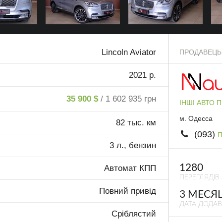
Lincoln Aviator
ПРОДАВЕЦЬ
2021 р.
35 900 $
/ 1 602 935 грн
ІНШІ АВТО 
м. Одесса
82 тыс. км
(093)
П
3 л., бензин
1280
Автомат КПП
ПЕРЕГЛЯДІВ
Повний привід
3 МЕСЯ
ДАТА ДОДА
Сріблястий