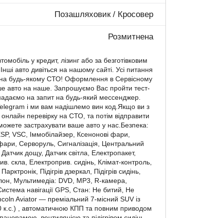
Позашляховик / Кросовер
Розмитнена
томобіль у кредит, лізинг або за безготівковим
Інші авто дивіться на нашому сайті. Усі питання
 на будь-якому СТО! Оформлення в Сервісному
ше авто на наше. Запрошуємо Вас пройти тест-
 надаємо на запит на будь-який мессенджер.
Telegram і ми вам надішлемо вин код.Якщо ви з
 онлайн перевірку на СТО, та потім відправити
можете застрахувати ваше авто у нас.Безпека:
SP, VSC, Іммобілайзер, Ксенонові фари,
фари, Серворуль, Сигналізація, Центральний
Датчик дощу, Датчик світла, Електропакет,
в. скла, Електроприв. сидінь, Клімат-контроль,
арктронік, Підігрів дзеркал, Підігрів сидінь,
лон, Мультимедіа: DVD, MP3, R-камера,
истема навігації GPS, Стан: Не битий, Не
ncoln Aviator — преміальний 7-місний SUV із
0 к.с.) , автоматичною КПП та повним приводом
панорамою, вентиляцією та підігрівом сидінь,