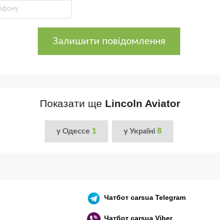
Залишити повідомлення
Показати ще
Lincoln Aviator
у Одессе
1
у Україні
8
Чатбот
carsua Telegram
Чатбот
carsua Viber