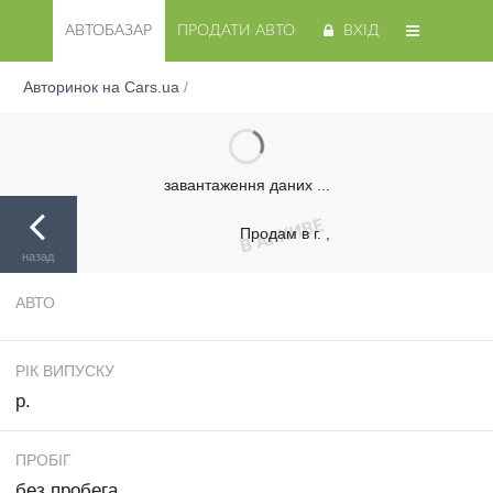
АВТОБАЗАР
ПРОДАТИ АВТО
ВХІД
Авторинок на Cars.ua
/
завантаження даних ...
Продам в г. ,
назад
АВТО
РІК ВИПУСКУ
р.
ПРОБІГ
без пробега