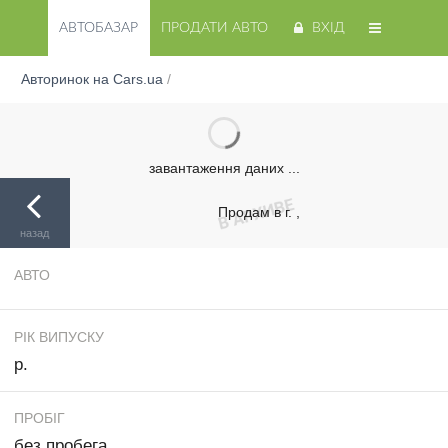
АВТОБАЗАР
ПРОДАТИ АВТО
ВХІД
Авторинок на Cars.ua
/
завантаження даних ...
Продам в г. ,
назад
АВТО
РІК ВИПУСКУ
р.
ПРОБІГ
без пробега