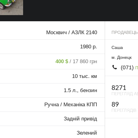
Москвич / АЗЛК 2140
ПРОДАВЕЦЬ
1980 р.
Саша
м. Донецк
400 $
/ 17 860 грн
(071)
П
10 тыс. км
8271
1.5 л., бензин
ПЕРЕГЛЯД А
89
Ручна / Механіка КПП
ПЕРЕГЛЯДІВ 
Задній привід
Зелений