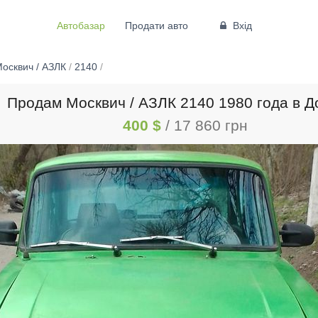
Автобазар
Продати авто
Вхід
осквич / АЗЛК
/
2140
/
Продам Москвич / АЗЛК 2140 1980 года в Д
400 $
/ 17 860 грн