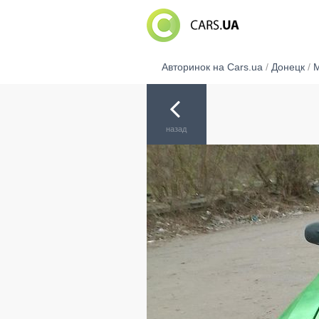
Авторинок на Cars.ua
/
Донецк
/
М
назад