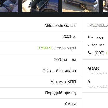
Mitsubishi Galant
ПРОДАВЕЦЬ
2001 р.
Александр
м. Харьков
3 500 $
/ 156 275 грн
(097)
П
200 тыс. км
6068
2.4 л., бензин/газ
ПЕРЕГЛЯДІВ
6
Автомат КПП
ПЕРЕГЛЯДІВ 
Передній привід
Синій