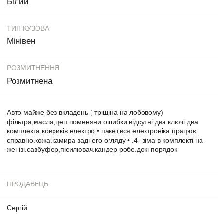
Білий
ТИП КУЗОВА
Мінівен
РОЗМИТНЕННЯ
Розмитнена
Авто майже без вкладень ( тріщіна на лобовому)
фільтра,масла,цеп поменяни.ошибки відсутні.два ключі.два
комплекта ковриків.електро • пакет,вся електроніка працює
справно.кожа.камира заднего огляду • .4- зіма в комплекті на
женізі.савбуфер,пісилювач.кандер робе.докі порядок
ПРОДАВЕЦЬ
Сергій