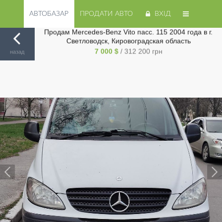
АВТОБАЗАР
ПРОДАТИ АВТО
ВХІД
Продам Mercedes-Benz Vito пасс. 115 2004 года в г.
Авторинок на Cars.ua
/
Кропивницкий
/
Mercedes-Benz
/
Светловодск, Кировоградская область
Vito пасс.
/
7 000 $
/ 312 200 грн
назад