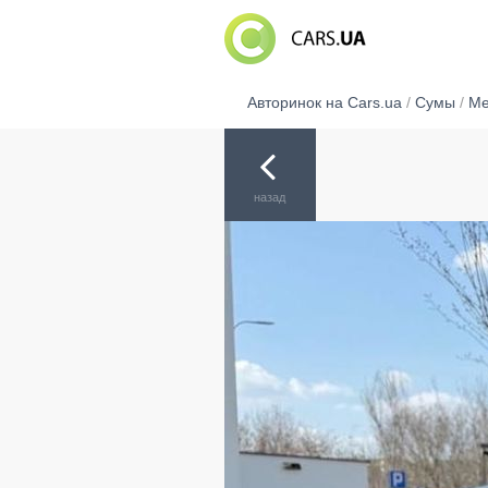
Авторинок на Cars.ua
/
Сумы
/
Me
назад