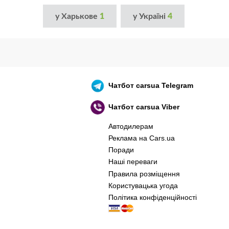
у Харькове
1
у Україні
4
Чатбот
carsua Telegram
Чатбот
carsua Viber
Автодилерам
Реклама на Cars.ua
Поради
Наші переваги
Правила розміщення
Користувацька угода
Політика конфіденційності
оєнний корабель, іди нах..й! 🇷🇺 🚢 🖕 PS: 