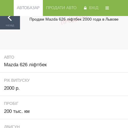
АВТОБАЗАР
ПРОДАТИ АВТО
ВХІД
Продам Mazda 626 ліфтбек 2000 года в Львове
Авторинок на Cars.ua
/
Львов
/
Mazda
/
626
/
назад
АВТО
Mazda 626 ліфтбек
РІК ВИПУСКУ
2000 р.
ПРОБІГ
200 тыс. км
ДВИГУН