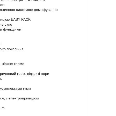
nce
лективною системою демпфування
ункцією EASY-PACK
не скло
ми функціями
O
2-го покоління
шкіряне кермо
ичневий горіх, відкриті пори
ць
 комплектами гуми
ся, з електроприводом
ium