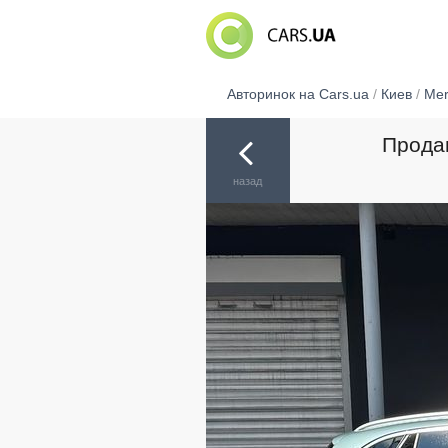
Авторинок на Cars.ua
/
Киев
/
Mer
Продам
назад