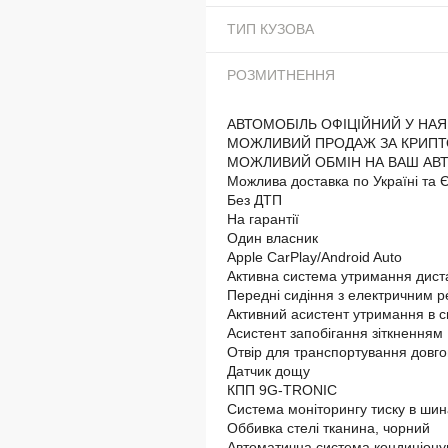
ТИП КУЗОВА
РОЗМИТНЕННЯ
АВТОМОБІЛЬ ОФІЦІЙНИЙ У НАЯ
МОЖЛИВИЙ ПРОДАЖ ЗА КРИП
МОЖЛИВИЙ ОБМІН НА ВАШ АВТО
Можлива доставка по Україні та 
Без ДТП
На гарантії
Один власник
Apple CarPlay/Android Auto
Активна система утримання дист
Передні сидіння з електричним р
Активний асистент утримання в с
Асистент запобігання зіткненням 
Отвір для транспортування довго
Датчик дощу
КПП 9G-TRONIC
Система моніторингу тиску в шин
Оббивка стелі тканина, чорний
Автоматична система кондиціон