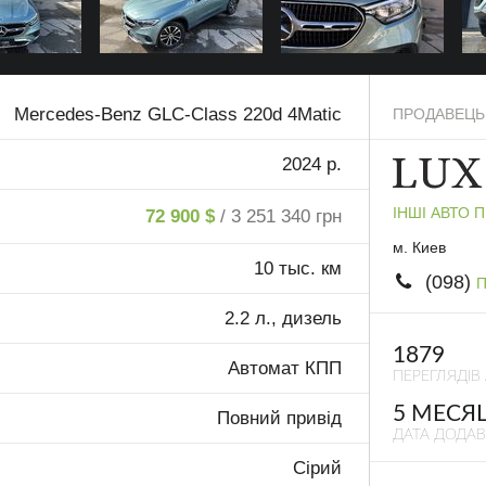
Mercedes-Benz GLC-Class 220d 4Matic
ПРОДАВЕЦЬ
2024 р.
ІНШІ АВТО 
72 900 $
/ 3 251 340 грн
м. Киев
10 тыс. км
(098)
П
2.2 л., дизель
1879
Автомат КПП
ПЕРЕГЛЯДІВ
5 МЕСЯ
Повний привід
ДАТА ДОДА
Сірий