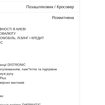
Позашляховик / Кросовер
Розмитнена
ВНОСТІ В КИЄВІ
ТОВАЛЮТУ
МОБІЛЬ, ЛІЗИНГ І КРЕДИТ
ЄС
анції DISTRONIC
егулюванням, пам?яттю та підігрівом
музі руху
Plus
мірних вантажів
ах
ування повітря THERMATIC