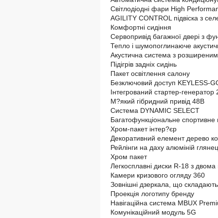
Світлодіодні фари High Performa
AGILITY CONTROL підвіска з се
Комфортні сидіння
Сервопривід багажної двері з ф
Тепло і шумопоглинаюче акустич
Акустична система з розширени
Підігрів задніх сидінь
Пакет освітлення салону
Безключовий доступ KEYLESS-G
Інтегрований стартер-генератор 
М?який гібридний привід 48В
Система DYNAMIC SELECT
Багатофункціональне спортивне 
Хром-пакет інтер?єр
Декоративний елемент дерево кор
Рейлінги на даху алюміній гляне
Хром пакет
Легкосплавні диски R-18 з двома
Камери кризового огляду 360
Зовнішні дзеркала, що складають
Проекція логотипу бренду
Навігаційна система MBUX Prem
Комунікаційний модуль 5G