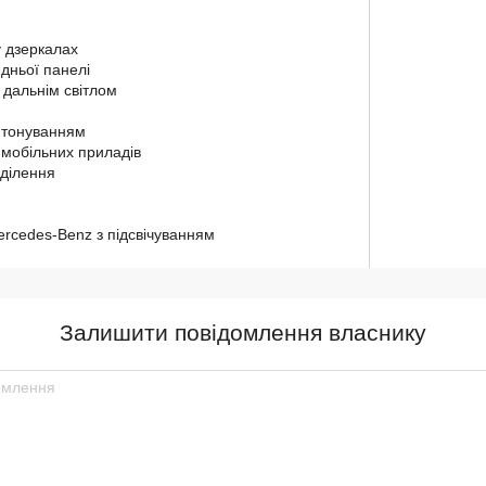
у дзеркалах
ньої панелі
 дальнім світлом
 тонуванням
 мобільних приладів
дділення
rcedes-Benz з підсвічуванням
Залишити повідомлення власнику