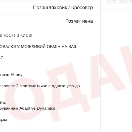
ДАТА ДОДА
Позашляховик / Кросовер
Розмитнена
ВНОСТІ В КИЄВІ
ОВАЛЮТУ МОЖЛИВИЙ ОБМІН НА ВАШ
ЄС
кстилю Ebony
esponse 2 з автоматичною адаптацією до
обка
еруванням Adaptive Dynamics
у
одом