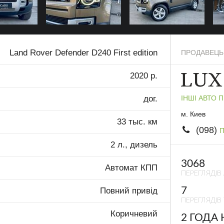
Land Rover Defender D240 First edition
ПРОДАВЕЦЬ
2020 р.
ІНШІ АВТО 
дог.
м. Киев
33 тыс. км
(098)
П
2 л., дизель
3068
Автомат КПП
ПЕРЕГЛЯДІВ
7
Повний привід
ПЕРЕГЛЯДІВ 
Коричневий
2 ГОДА