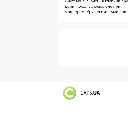
Система визначення глибини бр
Допи: чохол запаски, електричні 
монітором, бризговики, гумові ки