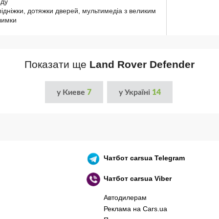
оду
підніжки, дотяжки дверей, мультимедіа з великим
лимки
Показати ще
Land Rover Defender
у Киеве
7
у Україні
14
Чатбот
carsua Telegram
Чатбот
carsua Viber
Автодилерам
Реклама на Cars.ua