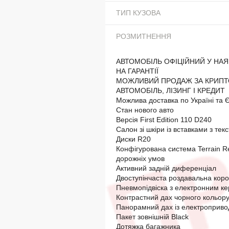
ТИП КУЗОВА
РОЗМИТНЕННЯ
АВТОМОБІЛЬ ОФІЦІЙНИЙ У НАЯ
НА ГАРАНТІЇ
МОЖЛИВИЙ ПРОДАЖ ЗА КРИПТ
АВТОМОБІЛЬ, ЛІЗИНГ І КРЕДИТ
Можлива доставка по Україні та 
Стан нового авто
Версія First Edition 110 D240
Салон зі шкіри із вставками з те
Диски R20
Конфігурована система Terrain R
дорожніх умов
Активний задній диференціал
Двоступінчаста роздавальна кор
Пневмопідвіска з електронним к
Контрастний дах чорного кольор
Панорамний дах із електроприв
Пакет зовнішній Black
Дотяжка багажника