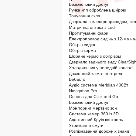
Безключовий доступ
Ручка кпп оброблена шкірою
Тонування скла
Дзеркала з електроприводом, ск
Матрична оптика з Led
Протитуманні фари
Електропривод сидінь з 12-ма на
Обігрів сидінь
Обігрів керма
Шкіряне кермо з обігрівом
Дзеркало заднього виду ClearSigh
Холодильник у передній консолі
Двозонний клімат-контроль
Вебасто
Аудіо система Meridian 400Вт
Navigation Pro
Основа для Click and Go
Безключовий доступ
Моніторинг мертвих зон
Система камер 360 із 3D
Адаптивний Круїз контроль
Утримання смуги
Розпізнавання дорожніх знаків