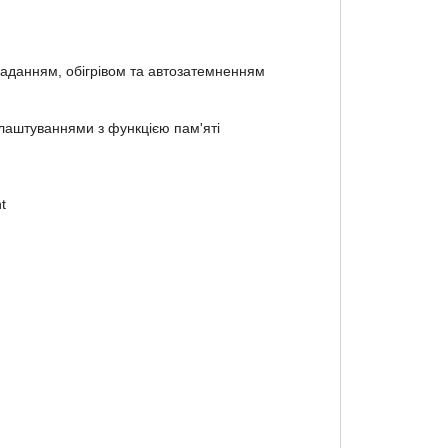
ладанням, обігрівом та автозатемненням
лаштуваннями з функцією пам'яті
t