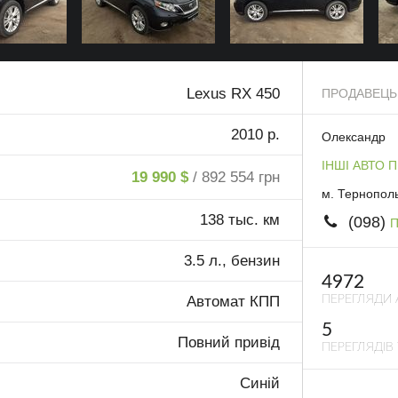
Lexus RX 450
ПРОДАВЕЦЬ
2010 р.
Олександр
ІНШІ АВТО 
19 990 $
/ 892 554 грн
м. Тернопол
138 тыс. км
(098)
П
3.5 л., бензин
4972
ПЕРЕГЛЯДИ 
Автомат КПП
5
Повний привід
ПЕРЕГЛЯДІВ 
Синій