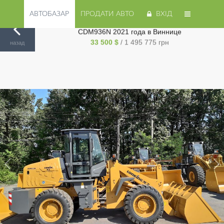
АВТОБАЗАР
ПРОДАТИ АВТО
ВХІД
Продам King Long Kingo навантажувач Lonking
CDM936N 2021 года в Виннице
Авторинок на Cars.ua
/
Винница
/
King Long
/
Kingo
/
33 500 $
/ 1 495 775 грн
назад