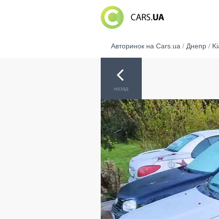
Авторинок на Cars.ua
/
Днепр
/
Ki
назад