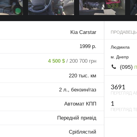
Kia Carstar
ПРОДАВЕЦЬ
1999 р.
Людмила
м. Днепр
4 500 $
/ 200 700 грн
(095)
П
220 тыс. км
3691
2 л., бензин/газ
ПЕРЕГЛЯД А
1
Автомат КПП
ПЕРЕГЛЯД ТЕ
Передній привід
Сріблястий