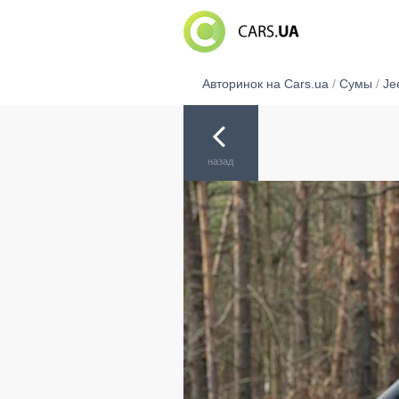
Авторинок на Cars.ua
/
Сумы
/
Je
назад