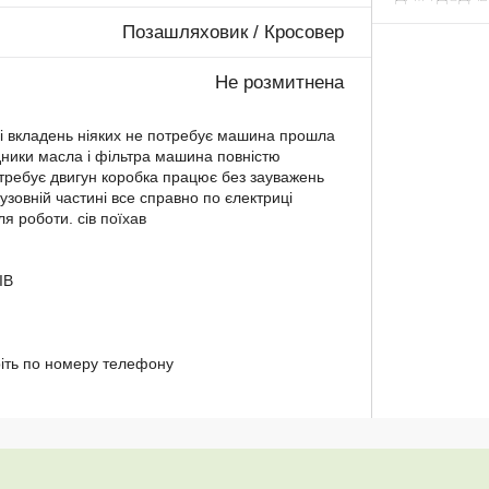
Позашляховик / Кросовер
Не розмитнена
і вкладень ніяких не потребує машина прошла
дники масла і фільтра машина повністю
требує двигун коробка працює без зауважень
узовній частині все справно по єлектриці
я роботи. сів поїхав
ІВ
іть по номеру телефону