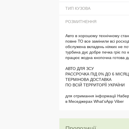
ТИП КУЗОВА
РОЗМИТНЕННЯ
Авто в хорошому технічному стан
повне ТО все замінили всі росхо
обслужена вкладень ніяких не по
турбина дує добре печка гріє по к
працює жодна кнопочна готова дл
АВТО ДЛЯ ЗСУ
РАССРОЧКА ПІД 0% ДО 6 МІСЯЦ
ТЕРМІНОВА ДОСТАВКА
ПО ВСІЙ ТЕРРИТОРЇЇ УКРАЇНИ
для отримання інформації Набер
в Меседжерах What'sApp Viber
Пропозиції