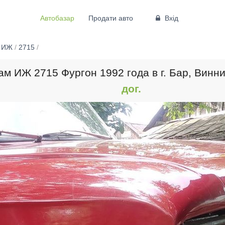
Автобазар
Продати авто
Вхід
/
ИЖ
/
2715
/
м ИЖ 2715 Фургон 1992 года в г. Бар, Винн
дог.