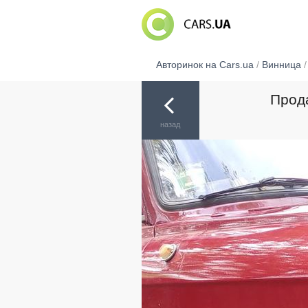
Авторинок на Cars.ua
/
Винница
Прода
назад