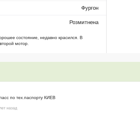
Фургон
Розмитнена
орошее состояние, недавно красился. В
второй мотор.
пасс по тех.паспорту КИЕВ
лет назад