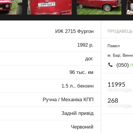
ИЖ 2715 Фургон
ПРОДАВЕЦЬ
1992 р.
Павел
м. Бар, Винн
дог.
(050)
П
96 тыс. км
11995
1.5 л., бензин
ПЕРЕГЛЯДІВ
Ручна / Механіка КПП
268
ПЕРЕГЛЯДІВ 
Задній привід
Червоний