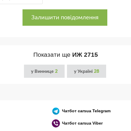
Залишити повідомлення
Показати ще
ИЖ 2715
у Виннице
2
у Україні
28
Чатбот
carsua Telegram
Чатбот
carsua Viber