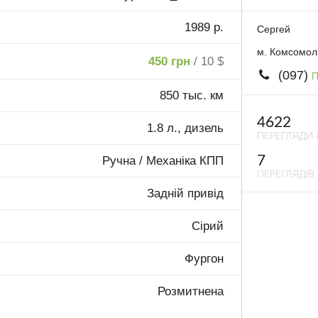
1989 р.
Сергей
м. Комсомоль
450 грн
/ 10 $
(097)
П
850 тыс. км
4622
1.8 л., дизель
ПЕРЕГЛЯДИ 
7
Ручна / Механіка КПП
ПЕРЕГЛЯДІВ 
Задній привід
Сірий
Фургон
Розмитнена