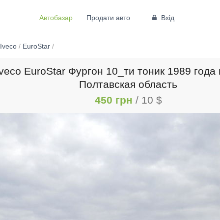
Автобазар
Продати авто
Вхід
Iveco
/
EuroStar
/
veco EuroStar Фургон 10_ти тоник 1989 года 
Полтавская область
450 грн
/ 10 $