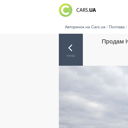
Авторинок на Cars.ua
/
Полтава
/
Продам I
назад