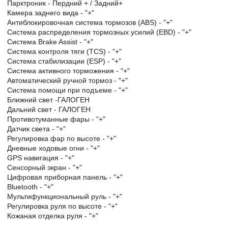
Парктроник - Пердний + / Задний+
Камера заднего вида - "+"
Антиблокировочная система тормозов (ABS) - "+"
Система распределения тормозных усилий (EBD) - "+"
Система Brake Assist - "+"
Система контроля тяги (TCS) - "+"
Система стабилизации (ESP) - "+"
Система активного торможения - "+"
Автоматический ручной тормоз - "+"
Система помощи при подъеме - "+"
Ближний свет -ГАЛОГЕН
Дальний свет - ГАЛОГЕН
Противотуманные фары - "+"
Датчик света - "+"
Регулировка фар по высоте - "+"
Дневные ходовые огни - "+"
GPS навигация - "+"
Сенсорный экран - "+"
Цифровая приборная панель - "+"
Bluetooth - "+"
Мультифункциональный руль - "+"
Регулировка руля по высоте - "+"
Кожаная отделка руля - "+"