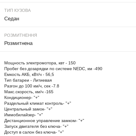
ТИП КУЗОВА
Седан
РОЗМИТНЕННЯ
Розмитнена
Мощность электромотора, квт - 150
Пробег без дозарядки по системе NEDC, км -490
Емкость АКБ, кВт/ч - 56,5
Тип батареи - Литиевая
Разгон до 100 км/ч, сек -7.8
Макс.скорость, км/ч -165
Кондиционер- "+"
Раздельный климат контроль- "+"
Центральный замок- "+"
Иммобилайзер- "+"
Дистанционное управление замком- "+"
Запуск двигателя без ключа- "+"
Доступ в салон без ключа- "+"