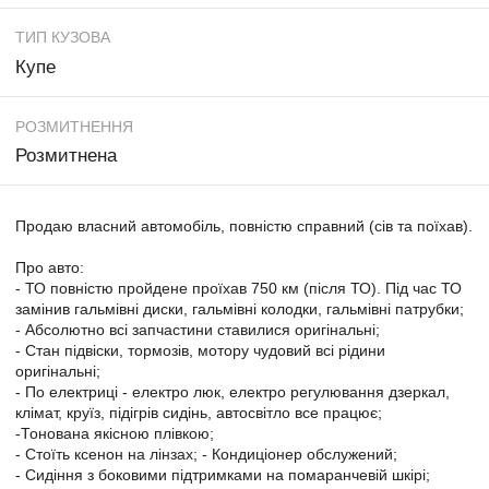
ТИП КУЗОВА
Купе
РОЗМИТНЕННЯ
Розмитнена
Продаю власний автомобіль, повністю справний (сів та поїхав).
Про авто:
- ТО повністю пройдене проїхав 750 км (після ТО). Під час ТО
замінив гальмівні диски, гальмівні колодки, гальмівні патрубки;
- Абсолютно всі запчастини ставилися оригінальні;
- Стан підвіски, тормозів, мотору чудовий всі рідини
оригінальні;
- По електриці - електро люк, електро регулювання дзеркал,
клімат, круїз, підігрів сидінь, автосвітло все працює;
-Тонована якісною плівкою;
- Стоїть ксенон на лінзах; - Кондиціонер обслужений;
- Сидіння з боковими підтримками на помаранчевій шкірі;