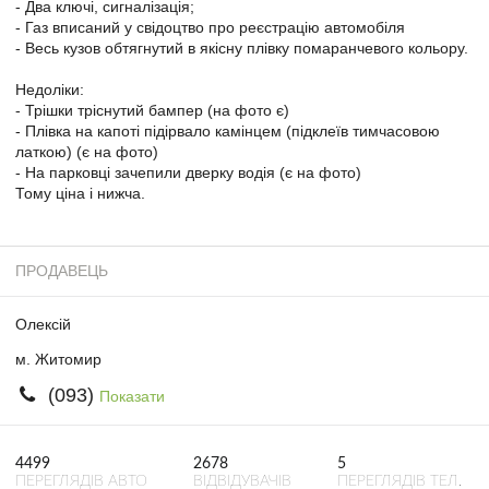
- Два ключі, сигналізація;
- Газ вписаний у свідоцтво про реєстрацію автомобіля
- Весь кузов обтягнутий в якісну плівку помаранчевого кольору.
Недоліки:
- Трішки тріснутий бампер (на фото є)
- Плівка на капоті підірвало камінцем (підклеїв тимчасовою
латкою) (є на фото)
- На парковці зачепили дверку водія (є на фото)
Тому ціна і нижча.
ПРОДАВЕЦЬ
Олексій
м. Житомир
(093)
Показати
4499
2678
5
ПЕРЕГЛЯДІВ АВТО
ВІДВІДУВАЧІВ
ПЕРЕГЛЯДІВ ТЕЛ.