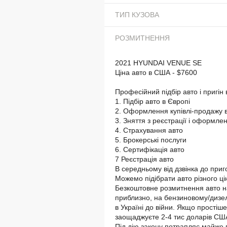
ТИП КУЗОВА
РОЗМИТНЕННЯ
2021 HYUNDAI VENUE SE
Ціна авто в США - $7600
Професійний підбір авто і пригін 
1. Підбір авто в Європі
2. Оформлення купівлі-продажу в
3. Зняття з реєстрації і оформле
4. Страхування авто
5. Брокерські послуги
6. Сертифікація авто
7 Реєстрація авто
В середньому від дзвінка до приг
Можемо підібрати авто різного ці
Безкоштовне розмитнення авто на
приблизно, на бензиновому/дизел
в Україні до війни. Якщо простіше
заощаджуєте 2-4 тис доларів СШ
Під дію закону потрапляє майже в