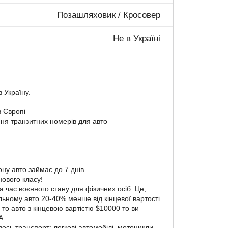
Позашляховик / Кросовер
Не в Україні
в Україну.
 Європі
ння транзитних номерів для авто
ону авто займає до 7 днів.
нового класу!
 час воєнного стану для фізичних осіб. Це,
ьному авто 20-40% менше від кінцевої вартості
 то авто з кінцевою вартістю $10000 то ви
А.
есь транспорт: легкові автомобілі, мотоцикли,