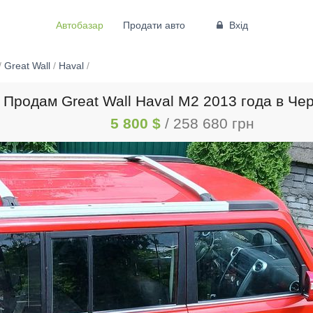
Автобазар
Продати авто
Вхід
/
Great Wall
/
Haval
/
Продам Great Wall Haval М2 2013 года в Че
5 800 $
/ 258 680 грн