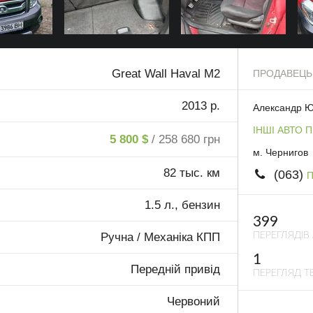
Great Wall Haval М2
ПРОДАВЕЦЬ
2013 р.
Александр 
ІНШІ АВТО 
5 800 $
/ 258 680 грн
м. Чернигов
82 тыс. км
(063)
П
1.5 л., бензин
399
ПЕРЕГЛЯДІВ
Ручна / Механіка КПП
1
Передній привід
ПЕРЕГЛЯД ТЕ
Червоний