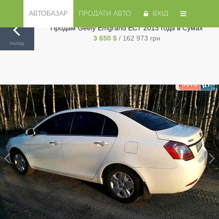
АВТОБАЗАР
ПРОДАТИ АВТО
ВХІД
Продам Geely Emgrand EC7 2013 года в Сумах
3 650 $
/ 162 973 грн
Авторинок на Cars.ua
/
Сумы
/
Geely
/
Emgrand EC7
/
назад