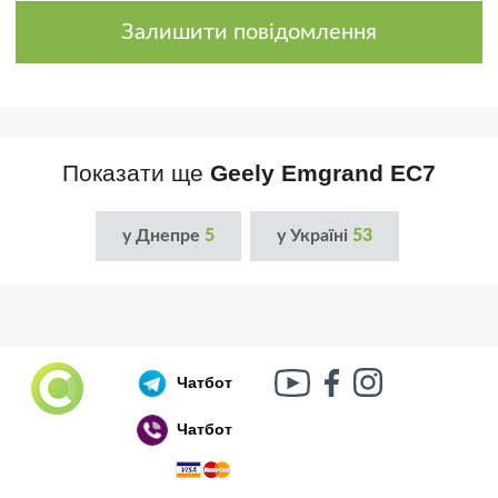
Залишити повідомлення
Показати ще
Geely Emgrand EC7
у Днепре
5
у Україні
53
Чатбот
Чатбот
Російський воєнний корабель, іди нах..й!
🇷🇺 🚢 🖕 PS: Таки пішов 🎉