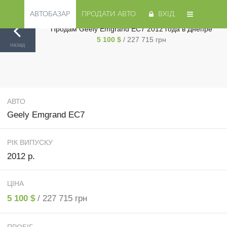
АВТОБАЗАР
ПРОДАТИ АВТО
ВХІД
Продам Geely Emgrand EC7 2012 года в Днепре
5 100 $
/ 227 715 грн
Авторинок на Cars.ua
/
Днепр
/
Geely
/
Emgrand EC7
/
назад
АВТО
Geely Emgrand EC7
РІК ВИПУСКУ
2012 р.
ЦІНА
5 100 $
/ 227 715 грн
ПРОБІГ