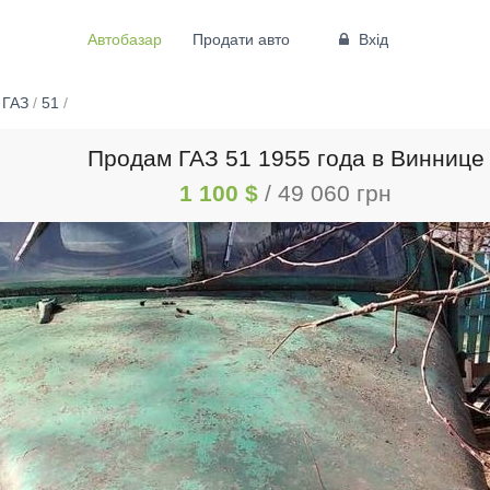
Автобазар
Продати авто
Вхід
/
ГАЗ
/
51
/
Продам ГАЗ 51 1955 года в Виннице
1 100 $
/ 49 060 грн