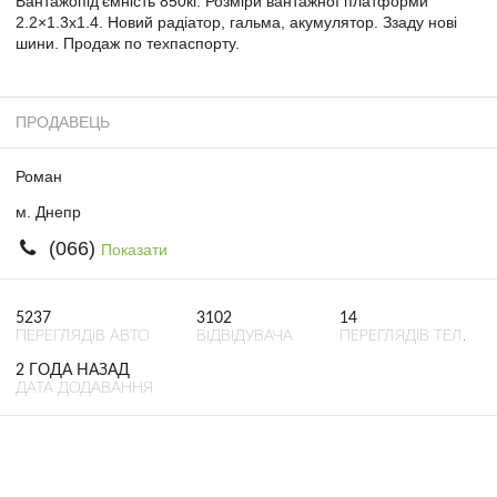
Вантажопід'ємність 850кг. Розміри вантажної платформи
2.2×1.3х1.4. Новий радіатор, гальма, акумулятор. Ззаду нові
шини. Продаж по техпаспорту.
ПРОДАВЕЦЬ
Роман
м. Днепр
(066)
Показати
5237
3102
14
ПЕРЕГЛЯДІВ АВТО
ВІДВІДУВАЧА
ПЕРЕГЛЯДІВ ТЕЛ.
2 ГОДА НАЗАД
ДАТА ДОДАВАННЯ