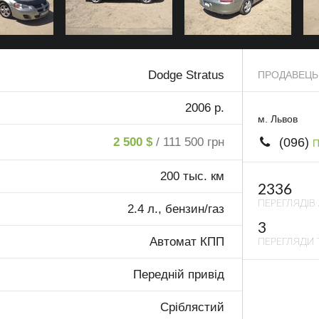
Dodge Stratus
ПРОДАВЕЦЬ
2006 р.
м. Львов
(096)
2 500 $
/ 111 500 грн
П
200 тыс. км
2336
ПЕРЕГЛЯДІВ
2.4 л., бензин/газ
3
Автомат КПП
ПЕРЕГЛЯДИ 
Передній привід
Сріблястий