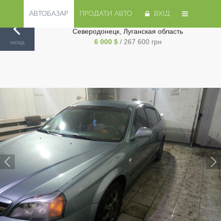
АВТОБАЗАР
ПРОДАТИ АВТО
ВХІД
Продам Chevrolet Evanda 2005 года в г.
Северодонецк, Луганская область
Авторинок на Cars.ua
/
Луганск
/
Chevrolet
/
Evanda
/
6 000 $
/ 267 600 грн
назад