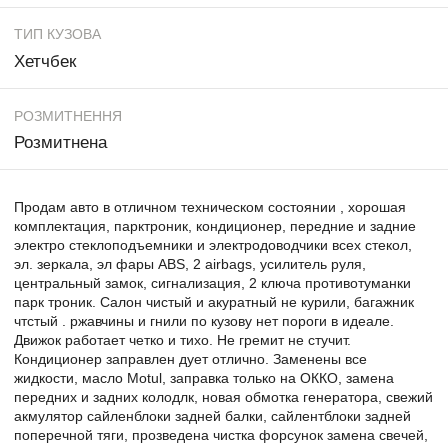
ТИП КУЗОВА
Хетчбек
РОЗМИТНЕННЯ
Розмитнена
Продам авто в отличном техническом состоянии , хорошая
комплектация, парктроник, кондиционер, передние и задние
электро стеклоподъемники и электродоводчики всех стекол,
эл. зеркала, эл фары ABS, 2 airbags, усилитель руля,
центральный замок, сигнализация, 2 ключа противотуманки
парк троник. Салон чистый и акуратный не курили, багажник
чтстый . ржавчины и гнили по кузову нет пороги в идеале.
Движок работает четко и тихо. Не гремит не стучит.
Кондиционер заправлен дует отлично. Заменены все
жидкости, масло Motul, заправка только на ОККО, замена
передних и задних колодлк, новая обмотка генератора, свежий
акмулятор сайленблоки задней балки, сайлентблоки задней
поперечной тяги, прозведена чистка форсунок замена свечей,