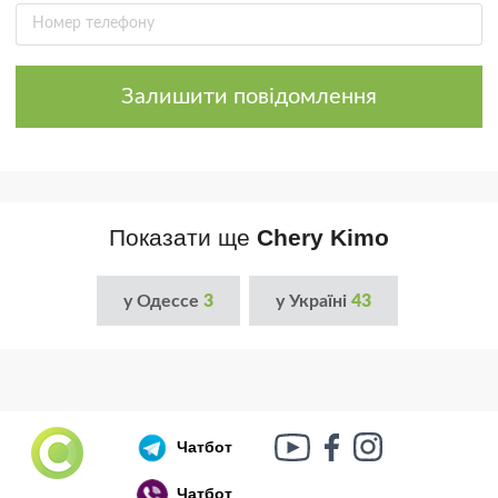
Залишити повідомлення
Показати ще
Chery Kimo
у Одессе
3
у Україні
43
Чатбот
Чатбот