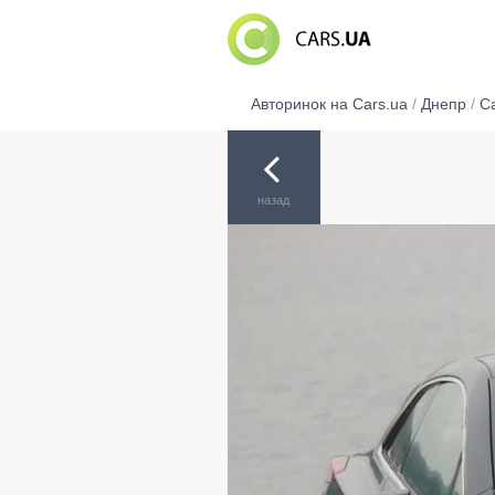
Авторинок на Cars.ua
/
Днепр
/
Ca
назад