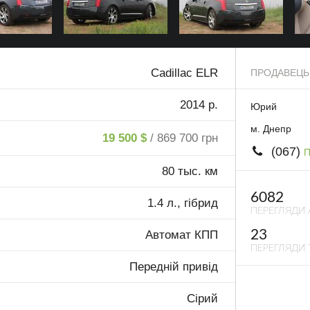
Cadillac ELR
ПРОДАВЕЦЬ
2014 р.
Юрий
м. Днепр
19 500 $
/ 869 700 грн
(067)
П
80 тыс. км
6082
1.4 л., гібрид
ПЕРЕГЛЯДИ 
23
Автомат КПП
ПЕРЕГЛЯДИ 
Передній привід
Сірий