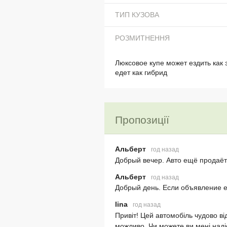
ТИП КУЗОВА
РОЗМИТНЕННЯ
Люксовое купе может ездить как 
едет как гибрид
Пропозиції
Альберт
год назад
Добрый вечер. Авто ещё продаёт
Альберт
год назад
Добрый день. Если объявление 
lina
год назад
Привіт! Цей автомобіль чудово ві
можливо. Чи можете ви мені надіс