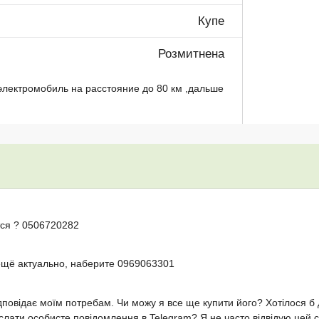
Купе
Розмитнена
электромобиль на расстояние до 80 км ,дальше
ся ? 0506720282
ещё актуально, наберите 0969063301
дповідає моїм потребам. Чи можу я все ще купити його? Хотілося б
лати особисте повідомлення в Telegram? Я не часто відвідую цей са