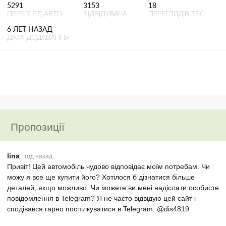
5291
3153
18
ПЕРЕГЛЯД АВТО
ВІДВІДУВАЧА
ПЕРЕГЛЯДІВ ТЕЛ.
6 ЛЕТ НАЗАД
ДАТА ДОДАВАННЯ
Пропозиції
lina
год назад
Привіт! Цей автомобіль чудово відповідає моїм потребам. Чи
можу я все ще купити його? Хотілося б дізнатися більше
деталей, якщо можливо. Чи можете ви мені надіслати особисте
повідомлення в Telegram? Я не часто відвідую цей сайт і
сподівався гарно поспілкуватися в Telegram. @dis4819