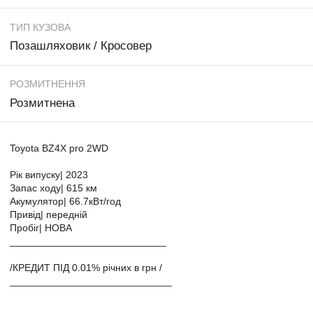
ТИП КУЗОВА
Позашляховик / Кросовер
РОЗМИТНЕННЯ
Розмитнена
Toyota BZ4X pro 2WD
Рік випуску| 2023
Запас ходу| 615 км
Акумулятор| 66.7кВт/год
Привід| передній
Пробіг| НОВА
____________________________
/КРЕДИТ ПІД 0.01% річних в грн /
_____________________________