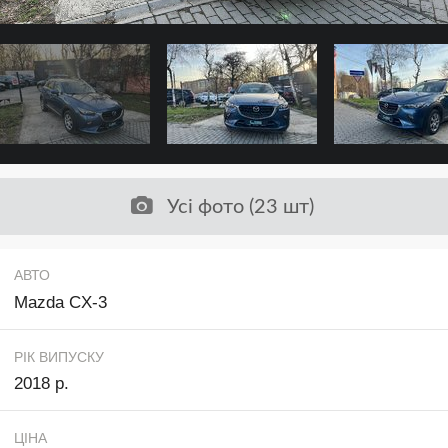
Усі фото (23 шт)
АВТО
Mazda CX-3
РІК ВИПУСКУ
2018 р.
ЦІНА