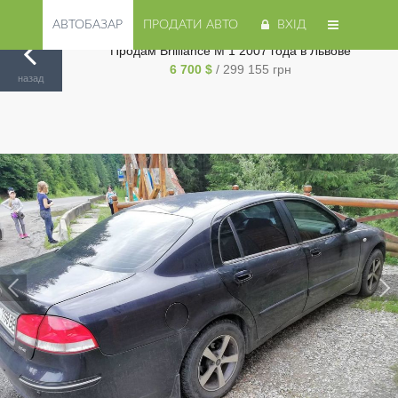
АВТОБАЗАР
ПРОДАТИ АВТО
ВХІД
Продам Brilliance M 1 2007 года в Львове
6 700 $
/ 299 155 грн
Авторинок на Cars.ua
/
Львов
/
Brilliance
/
M 1
/
назад