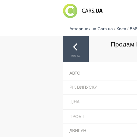
Авторинок на Cars.ua
/
Киев
/
BM
Продам B
назад
АВТО
РІК ВИПУСКУ
ЦІНА
ПРОБІГ
ДВИГУН