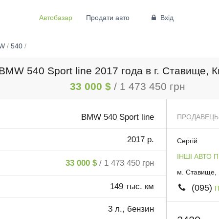
Автобазар
Продати авто
Вхід
W
/
540
/
MW 540 Sport line 2017 года в г. Ставище, 
33 000 $
/ 1 473 450 грн
BMW 540 Sport line
ПРОДАВЕЦЬ
2017 р.
Сергій
ІНШІ АВТО 
33 000 $
/ 1 473 450 грн
м. Ставище, 
149 тыс. км
(095)
П
3 л., бензин