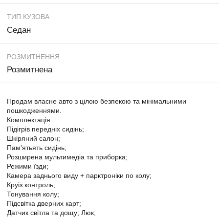
ТИП КУЗОВА
Седан
РОЗМИТНЕННЯ
Розмитнена
Продам власне авто з цілою безпекою та мінімальними
пошкодженнями.
Комплектація:
Підігрів передніх сидінь;
Шкіряний салон;
Памʼятьять сидінь;
Розширена мультимедіа та приборка;
Режими їзди;
Камера заднього виду + парктроніки по колу;
Круіз контроль;
Тонування колу;
Підсвітка дверних карт;
Датчик світла та дощу; Люк;