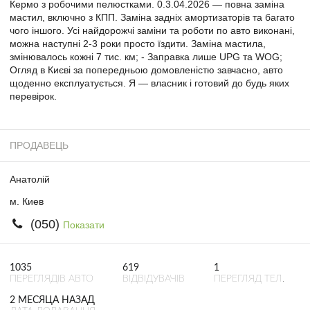
Кермо з робочими пелюстками. 0.3.04.2026 — повна заміна
мастил, включно з КПП. Заміна задніх амортизаторів та багато
чого іншого. Усі найдорожчі заміни та роботи по авто виконані,
можна наступні 2-3 роки просто їздити. Заміна мастила,
змінювалось кожні 7 тис. км; - Заправка лише UPG та WOG;
Огляд в Києві за попередньою домовленістю завчасно, авто
щоденно експлуатується. Я — власник і готовий до будь яких
перевірок.
ПРОДАВЕЦЬ
Анатолій
м. Киев
(050)
Показати
1035
619
1
ПЕРЕГЛЯДІВ АВТО
ВІДВІДУВАЧІВ
ПЕРЕГЛЯД ТЕЛ.
2 МЕСЯЦА НАЗАД