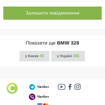
Залишити повідомлення
Показати ще
BMW 328
у Киеве
42
у Україні
103
Чатбот
Чатбот
Російський воєнний корабель, іди нах..й!