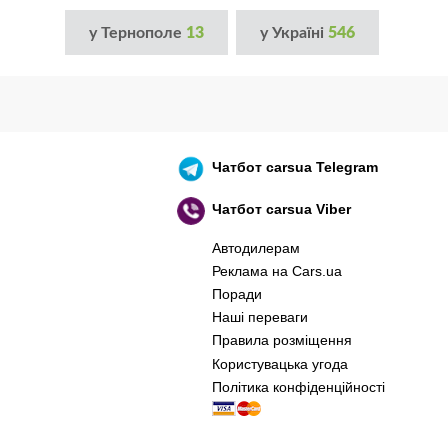
у Тернополе
13
у Україні
546
Чатбот
carsua Telegram
Чатбот
carsua Viber
Автодилерам
Реклама на Cars.ua
Поради
Наші переваги
Правила розміщення
Користувацька угода
Політика конфіденційності
оєнний корабель, іди нах..й! 🇷🇺 🚢 🖕 PS: 