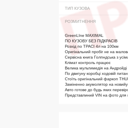
ТИП КУЗОВА
РОЗМИТНЕННЯ
GreenLIne MAXIMAL
ПО КУЗОВУ БЕЗ ПІДКРАСІВ
Розхід по ТРАСІ 4л на 100км
Оригінальний пробіг не на мало
Сервісна книга Голпндська з усі
Клімат контроль працює
Велика мультимедія на Андройді
По двигуну коробці ходовій питан
Стоїть оригінальний фаркоп THU
Заміненно акумолятор на новий
Авто готове до будь яких перевір
Представлиний VIN на фото для 