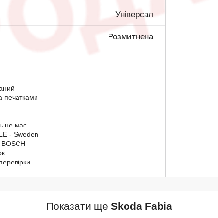
Універсал
Розмитнена
ваний
ма печатками
ь не має
LE - Sweden
у BOSCH
ок
перевірки
Показати ще
Skoda Fabia