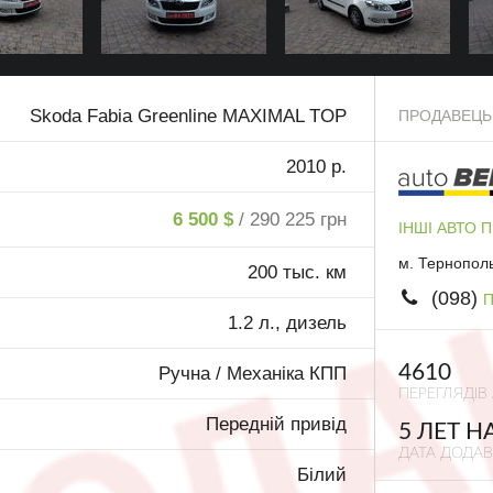
Skoda Fabia Greenline MAXIMAL TOP
ПРОДАВЕЦЬ
2010 р.
6 500 $
/ 290 225 грн
ІНШІ АВТО 
м. Тернопол
200 тыс. км
(098)
П
1.2 л., дизель
4610
Ручна / Механіка КПП
ПЕРЕГЛЯДІВ
Передній привід
5 ЛЕТ Н
ДАТА ДОДА
Білий