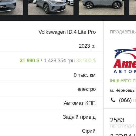
Volkswagen ID.4 Lite Pro
ПРОДАВЕЦЬ
2023 р.
31 990 $
/ 1 428 354 грн
33 500 $
0 тыс. км
ІНШІ АВТО 
електро
м. Черновцы
(066)
П
Автомат КПП
Задній привід
2583
ПЕРЕГЛЯДИ 
Сірий