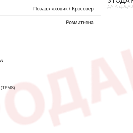
3 ГОДА
ДАТА ДОДА
Позашляховик / Кросовер
Розмитнена
од
 (TPMS)