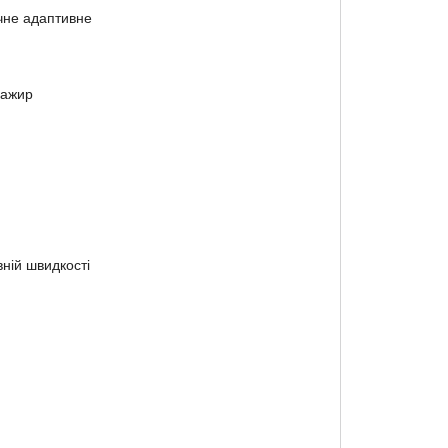
чне адаптивне
сажир
ній швидкості