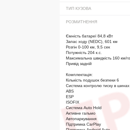
ТИП КУЗОВА
РОЗМИТНЕННЯ
Ємність батареї 84,8 кВт
Запас ходу (NEDC), 601 км
Розгін 0-100 км, 9,5 сек
Потужність 204 к.с.
Максимальна швидкість 160 км/г
Привід задній
Комплектація:
Кількість подушок безпеки 6
Система контролю тиску в шинах
ABS
ESP
ISOFIX
Система Auto Hold
Активне гальмо
Автопаркування
Підтримка CarPlay
Підтримка Android Auto