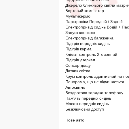
Джерело ближнього світла матри
Бортовий комп'ютер
Мультикермо
Парктроніки Передній / Задній
Електропривід сидінь Водій + Па
Запуск кнопкою
Електропривід багажника
Підігрів передніх сидінь
Підігрів керма
Клімат контроль 2-х зонний
Підігрів дзеркал
Сенсор дощу
Датчик світла
Круїз контроль адаптивний на пов
Панорама, що не відчиняється
Автосвітло
Бездротова зарядка телефону
Пам'ять передніх сидінь
Масаж передніх сидінь
Безключовий доступ
Нове авто