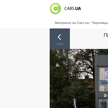
Авторинок на Cars.ua
/
Черновцы
П
назад