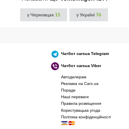
у Черновцах
15
у Україні
76
Чатбот
carsua Telegram
Чатбот
carsua Viber
Автодилерам
Реклама на Cars.ua
Поради
Наші переваги
Правила розміщення
Користувацька угода
Політика конфіденційності
оєнний корабель, іди нах..й! 🇷🇺 🚢 🖕 PS: 