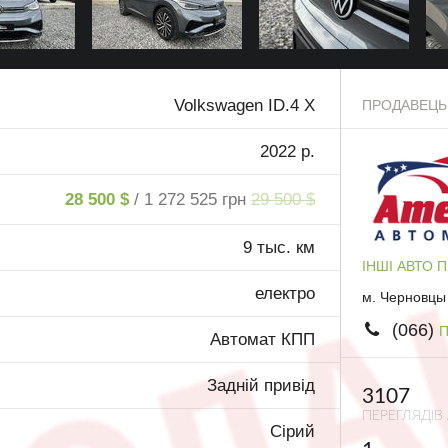
Volkswagen ID.4 Х
ПРОДАВЕЦЬ
2022 р.
28 500 $
/ 1 272 525 грн
29 500 $
9 тыс. км
ІНШІ АВТО 
електро
м. Черновцы
(066)
П
Автомат КПП
Задній привід
3107
ПЕРЕГЛЯДІВ
Сірий