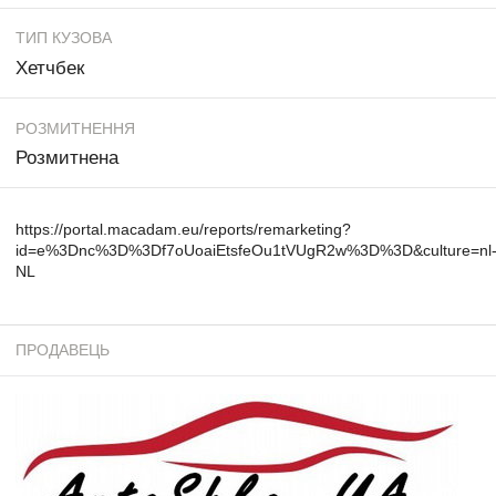
ТИП КУЗОВА
Хетчбек
РОЗМИТНЕННЯ
Розмитнена
https://portal.macadam.eu/reports/remarketing?
id=e%3Dnc%3D%3Df7oUoaiEtsfeOu1tVUgR2w%3D%3D&culture=nl
NL
ПРОДАВЕЦЬ