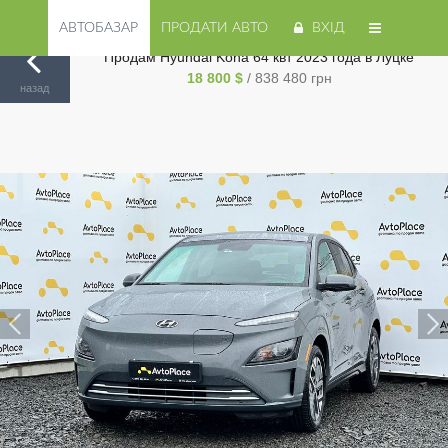
АВТОБАЗАР
ПРОДАТИ АВТО
ВХІД
Продам Hyundai Kona 64 квт 2023 года в Луцке
18 800 $
/ 838 480 грн
Авторинок на Cars.ua
/
Луцк
/
Hyundai
/
Kona
/
назад