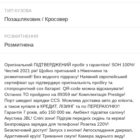
ТИП КУЗОВА
Позашляховик / Кросовер
РОЗМИТНЕННЯ
Розмитнена
Оригінальний ПІДТВЕРДЖЕНИЙ пробіг з гарантією! SOH 100%!
Чистий 2021 рік! Щойно пригнаний з Німеччини та
розмитнений! Без жодного підкрасу! Наявний європейський
сертифікат що підтверджує оригінальність пробігу та
стопроцентний сох батареї. QR-code можна відсканувати!
Останнє ТО пройдено на 89359 км! Комплектація Prestige!
Порт швидкої зарядки CCS. Можлива доставка авто до клієнта,
а також купівля в КРЕДИТ, ЛІЗИНГ та по ПЕРЕРАХУНКУ!
Гарантія 7 років, або 150 000 км. Амбіент підсвітки салону!
Акустика JBL! Сліпі зони! Підігрів передніх сидінь та керма!
Безпровідна зарядка для телефона! Розетка 220V!
Безключовий доступ! Запуск з кнопки! Автоскладання дзеркал,
Адаптивний круїз! Тримання смуги! Камера заднього виду!