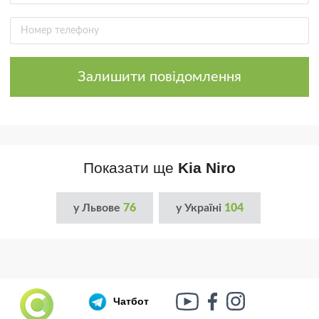
Залишити повідомлення
Показати ще
Kia Niro
у Львове
76
у Україні
104
Чатбот