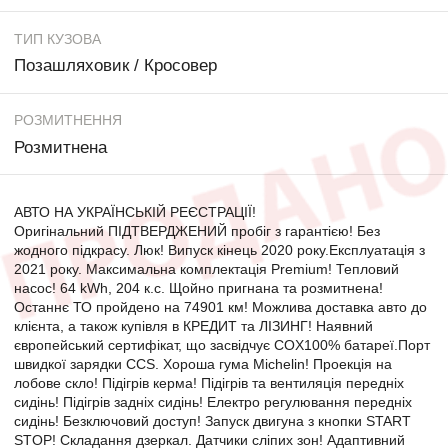
ТИП КУЗОВА
Позашляховик / Кросовер
РОЗМИТНЕННЯ
Розмитнена
АВТО НА УКРАЇНСЬКІЙ РЕЄСТРАЦІЇ!
Оригінальний ПІДТВЕРДЖЕНИЙ пробіг з гарантією! Без
жодного підкрасу. Люк! Випуск кінець 2020 року.Експлуатація з
2021 року. Максимальна комплектація Premium! Тепловий
насос! 64 kWh, 204 к.с. Щойно пригнана та розмитнена!
Останнє ТО пройдено на 74901 км! Можлива доставка авто до
клієнта, а також купівля в КРЕДИТ та ЛІЗИНГ! Наявний
європейський сертифікат, що засвідчує COX100% батареї.Порт
швидкої зарядки CCS. Хороша гума Michelin! Проекція на
лобове скло! Підігрів керма! Підігрів та вентиляція передніх
сидінь! Підігрів задніх сидінь! Електро регулювання передніх
сидінь! Безключовий доступ! Запуск двигуна з кнопки START
STOP! Складання дзеркал. Датчики сліпих зон! Адаптивний