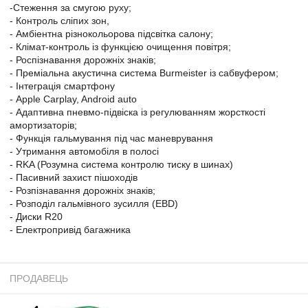
-Стеження за смугою руху;
- Контроль сліпих зон,
- Амбіентна різнокольорова підсвітка салону;
- Клімат-контроль із функцією очищення повітря;
- Роспізнавання дорожніх знаків;
- Преміальна акустична система Burmeister із сабвуфером;
- Інтеграція смартфону
- Apple Carplay, Android auto
- Адаптивна пневмо-підвіска із регулюванням жорсткості
амортизаторів;
- Функція гальмування під час маневрування
- Утримання автомобіля в полосі
- RKA (Розумна система контролю тиску в шинах)
- Пасивний захист пішоходів
- Розпізнавання дорожніх знаків;
- Розподіл гальмівного зусилля (EBD)
- Диски R20
- Електропривід багажника
ПРОДАВЕЦЬ