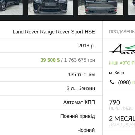
Land Rover Range Rover Sport HSE
ПРОДАВЕЦЬ
2018 р.
39 500 $
/ 1 763 675 грн
ІНШІ АВТО 
м. Киев
135 тыс. км
(098)
П
3 л., бензин
790
Автомат КПП
ПЕРЕГЛЯДІВ
Повний привід
2 МЕСЯ
ДАТА ДОДА
Чорний