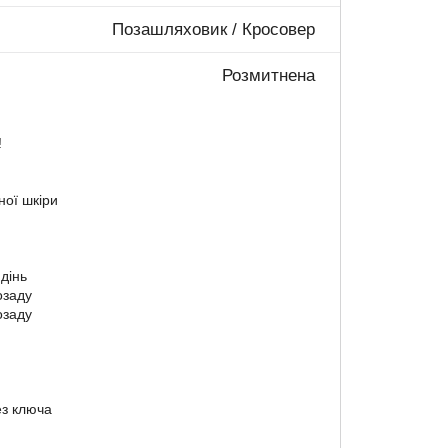
Позашляховик / Кросовер
Розмитнена
!
ої шкіри
идінь
озаду
озаду
з ключа