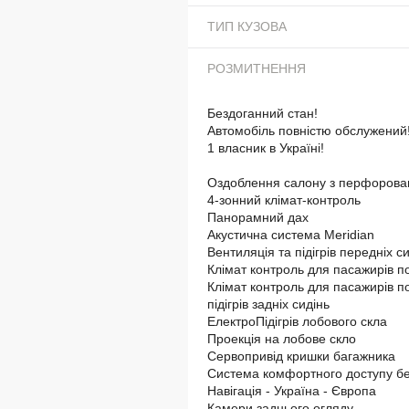
ТИП КУЗОВА
РОЗМИТНЕННЯ
Бездоганний стан!
Автомобіль повністю обслужений
1 власник в Україні!
Оздоблення салону з перфорован
4-зонний клімат-контроль
Панорамний дах
Акустична система Meridian
Вентиляція та підігрів передніх с
Клімат контроль для пасажирів п
Клімат контроль для пасажирів п
підігрів задніх сидінь
ЕлектроПідігрів лобового скла
Проекція на лобове скло
Сервопривід кришки багажника
Система комфортного доступу бе
Навігація - Україна - Європа
Камери заднього огляду