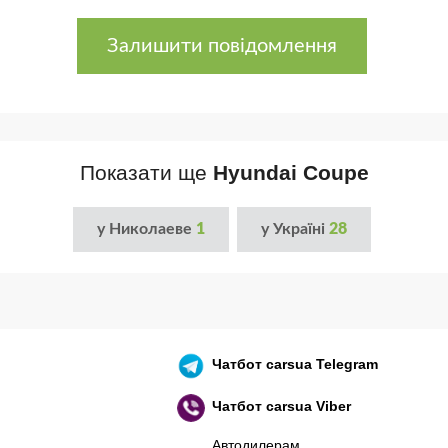
Залишити повідомлення
Показати ще
Hyundai Coupe
у Николаеве
1
у Україні
28
Чатбот
carsua Telegram
Чатбот
carsua Viber
Автодилерам