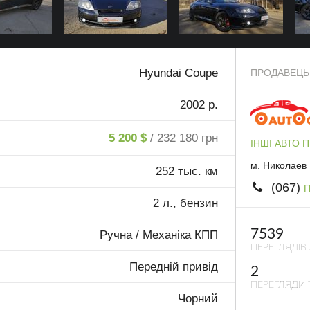
Hyundai Coupe
ПРОДАВЕЦЬ
2002 р.
5 200 $
/ 232 180 грн
ІНШІ АВТО 
м. Николаев
252 тыс. км
(067)
П
2 л., бензин
7539
Ручна / Механіка КПП
ПЕРЕГЛЯДІВ
Передній привід
2
ПЕРЕГЛЯДИ 
Чорний