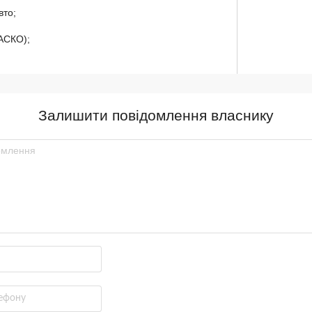
то;
АСКО);
)
Залишити повідомлення власнику